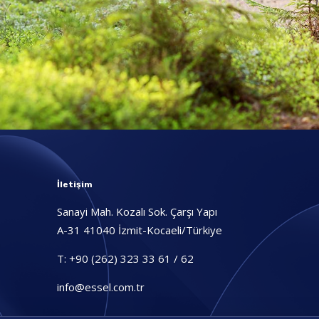
İletişim
Sanayi Mah. Kozalı Sok. Çarşı Yapı
A-31 41040 İzmit-Kocaeli/Türkiye
,
T: +90 (262) 323 33 61 / 62
info@essel.com.tr