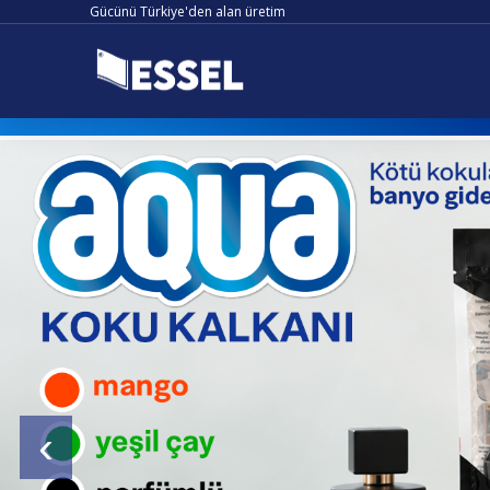
Gücünü Türkiye'den alan üretim
‹