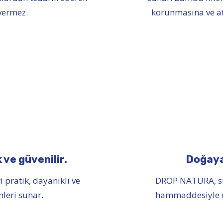
vermez.
korunmasına ve atı
 ve güvenilir.
Doğaya 
 pratik, dayanıklı ve
DROP NATURA, sü
mleri sunar.
hammaddesiyle çe