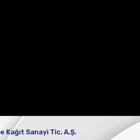
ve Kağıt Sanayi Tic. A.Ş.