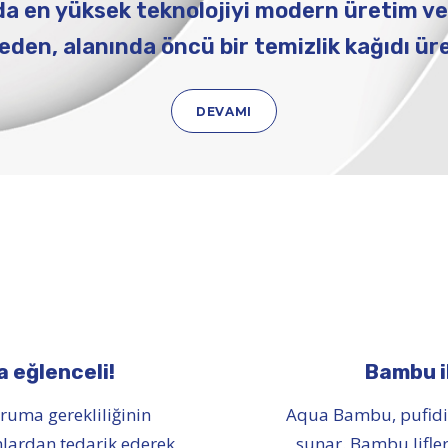
da en yüksek teknolojiyi modern üretim ve
den, alanında öncü bir temizlik kağıdı üre
DEVAMI
 eğlenceli!
Bambu i
ruma gerekliliğinin
Aqua Bambu, pufidik
lardan tedarik ederek
sunar. Bambu lifle