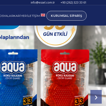
info@essel.com.tr
+90 (262) 323 33 61
OSYALAR
KARIYER
İLETIŞIM
KURUMSAL SIPARIŞ
›