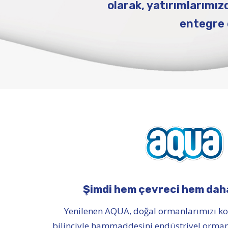
olarak, yatırımlarımız
entegre e
Şimdi hem çevreci hem daha
Yenilenen AQUA, doğal ormanlarımızı ko
bilinciyle hammaddesini endüstriyel orman