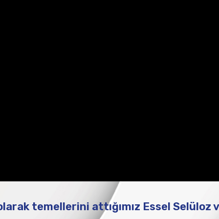
 olarak temellerini attığımız Essel Selüloz 